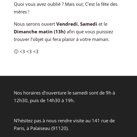
Quoi vous avez oublié ? Mais oui; C’est la fête des
mères !
Nous serons ouvert
Vendredi
,
Samedi
et le
Dimanche matin
(13h)
afin que vous puissiez
trouver l’objet qui fera plaisir à votre maman.
🙂 <3 <3 <3
Nos horaires d’ouverture le samedi sont de 9h à
12h30, puis de 14h30 à 19h.
N’hésitez pas à nous rendre visite au 141 rue de
Paris, à Palaiseau (91120).