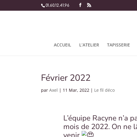
01.60.12.41.96
ACCUEIL
L’ATELIER
TAPISSERIE
Février 2022
par
Axel
|
11 Mar, 2022
|
Le fil déco
L’équipe Racyne n’a p
mois de 2022. On ne lâ
venir